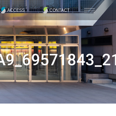
ACCESS
CONTACT
A9_69571843_2