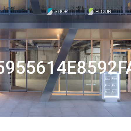
SHOP
FLOOR
955614E8592F