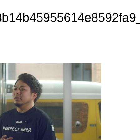
8b14b45955614e8592fa9