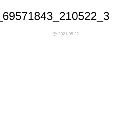
_69571843_210522_3
2021.05.22