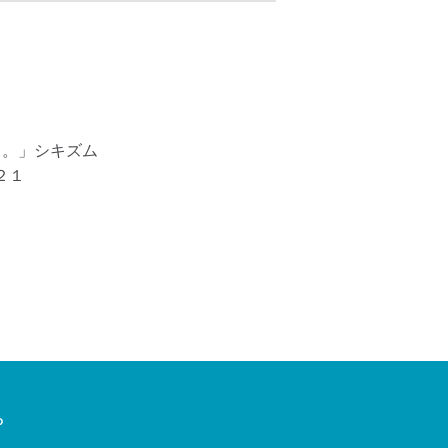
る。」シキズム
２１
P