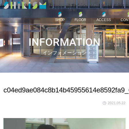
SHOP
FLOOR
ACCESS
CON
INFORMATION
インフォメーション
c04ed9ae084c8b14b45955614e8592fa9
2021.05.22