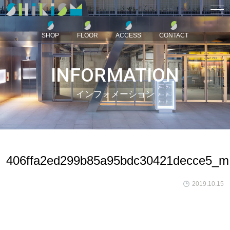
SHOP
FLOOR
ACCESS
CONTACT
INFORMATION
インフォメーション
406ffa2ed299b85a95bdc30421decce5_m
2019.10.15